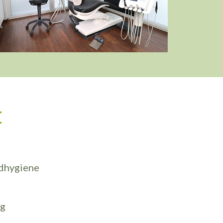
t
dhygiene
ng